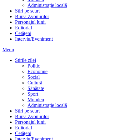
Administrație locală
Stiri pe scurt
Bursa Zvonurilor
Personajul lunii
Editorial
Cetățeni
Interviu/Eveniment
Menu
Știrile zilei
Politic
Economie
Social
Cultură
Sănătate
Sport
Monden
Administrație locală
Stiri pe scurt
Bursa Zvonurilor
Personajul lunii
Editorial
Cetățeni
Interviu/Eveniment