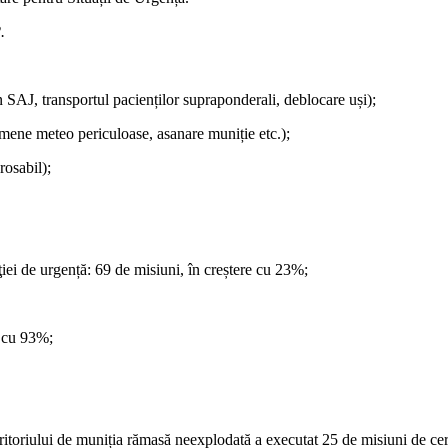
.
n SAJ, transportul pacienților supraponderali, deblocare uși);
nomene meteo periculoase, asanare muniție etc.);
rosabil);
iei de urgență: 69 de misiuni, în creștere cu 23%;
e cu 93%;
ritoriului de muniția rămasă neexplodată a executat 25 de misiuni de cerce