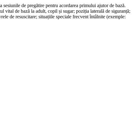
la sesiunile de pregătire pentru acordarea primului ajutor de bază.
 vital de bază la adult, copil și sugar; poziția laterală de siguranță;
ele de resuscitare; situațiile speciale frecvent întâlnite (exemple: