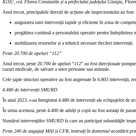
IGSU, col. Florea Constantin și a prefectului județului Giurgiu, Flore
Anul trecut, principalele direcții de acțiune ale inspectoratului au fost:
asigurarea unei intervenții rapide și eficiente în zona de compet
pregătirea continuă a personalului operativ pentru îndeplinirea m
mobilizarea resurselor și a tehnicii necesare fiecărei intervenții.
Peste 20.700 de apeluri “112”
Anul trecut, peste 20.700 de apeluri “112” au fost direcționate pompier
cazuri medicale, de salvare a unor persoane sau animale.
Cele șapte structuri operative au fost angrenate în 6.803 intervenții, 
4.480 de intervenții SMURD
În anul 2023, s-au înregistrat 4.480 de intervenții ale echipajelor de
În urma acestora, peste 4.400 de adulți și copii au fost asistaţi de p
Numărul intervenţiilor SMURD la care au participat subunităţile inspe
Peste 240 de angajați MAI și CFR, instruiți în domeniul acordării pri