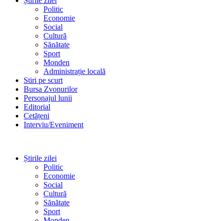
Știrile zilei
Politic
Economie
Social
Cultură
Sănătate
Sport
Monden
Administrație locală
Stiri pe scurt
Bursa Zvonurilor
Personajul lunii
Editorial
Cetățeni
Interviu/Eveniment
Știrile zilei
Politic
Economie
Social
Cultură
Sănătate
Sport
Monden