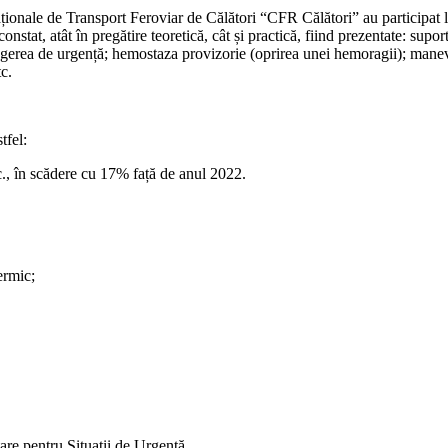
Naționale de Transport Feroviar de Călători “CFR Călători” au participat 
t, atât în pregătire teoretică, cât și practică, fiind prezentate: suportul
tragerea de urgență; hemostaza provizorie (oprirea unei hemoragii); manevr
c.
tfel:
c., în scădere cu 17% față de anul 2022.
ermic;
are pentru Situații de Urgență.