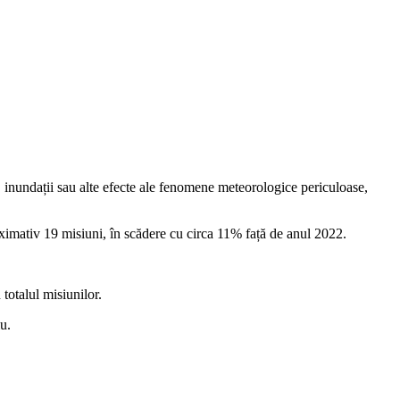
i, inundații sau alte efecte ale fenomene meteorologice periculoase,
roximativ 19 misiuni, în scădere cu circa 11% față de anul 2022.
totalul misiunilor.
u.