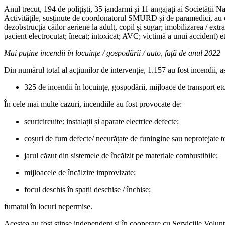
Anul trecut, 194 de polițiști, 35 jandarmi și 11 angajați ai Societății 
Activitățile, susținute de coordonatorul SMURD și de paramedici, au consta
dezobstrucția căilor aeriene la adult, copil și sugar; imobilizarea / ex
pacient electrocutat; înecat; intoxicat; AVC; victimă a unui accident) et
Mai puține incendii în locuințe / gospodării / auto, față de anul 2022
Din numărul total al acțiunilor de intervenție, 1.157 au fost incendii, as
325 de incendii în locuințe, gospodării, mijloace de transport et
În cele mai multe cazuri, incendiile au fost provocate de:
scurtcircuite: instalații și aparate electrice defecte;
coșuri de fum defecte/ necurățate de funingine sau neprotejate t
jarul căzut din sistemele de încălzit pe materiale combustibile;
mijloacele de încălzire improvizate;
focul deschis în spații deschise / închise;
fumatul în locuri nepermise.
Acestea au fost stinse independent și în cooperare cu Serviciile Volunt