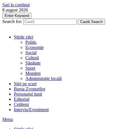
Sari la conținut
8 august 2026
Enter Keyword
Search for:
Caută
Search
Știrile zilei
Politic
Economie
Social
Cultură
Sănătate
Sport
Monden
Administrație locală
Stiri pe scurt
Bursa Zvonurilor
Personajul lunii
Editorial
Cetățeni
Interviu/Eveniment
Menu