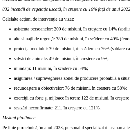
832 incendii de vegetație uscată, în creștere cu 16% față de anul 2022
Celelalte acțiuni de intervenție au vizat:
asistenţa persoanelor: 200 de misiuni, în creștere cu 14% (spriji
alte situaţii de urgenţă: 389 de misiuni, în scădere cu 49% (fe
protecţia mediului: 39 de misiuni, în scădere cu 76% (sablare ca
salvări de animale: 49 de misiuni, în creștere cu 9%;
inundații: 11 misiuni, în scădere cu 54%;
asigurarea / supravegherea zonei de producere probabilă a situaţ
recunoaștere a obiectivelor: 76 de misiuni, în creștere cu 58%;
exerciții cu forțe și mijloace în teren: 122 de misiuni, în creșter
sesizări neconfirmate: 211, în creștere cu 121%.
Misiuni pirothnice
Pe linie pirotehnică, în anul 2023, personalul specializat în asanarea te