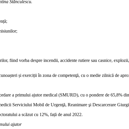
ntina Stănculescu.
ență;
isiunilor;
ilor, fiind vorba despre incendii, accidente rutiere sau casnice, explozi
recunoașteri și exerciții în zona de competenţă, cu o medie zilnică de ap
 acordare a primului ajutor medical (SMURD), cu o pondere de 65,8% din 
aramedicii Serviciului Mobil de Urgenţă, Reanimare şi Descarcerare Giurgi
ctoratului a scăzut cu 12%, față de anul 2022.
mului ajutor