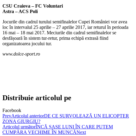
CSU Craiova – FC Voluntari
Astra – ACS Poli
Jocurile din cadrul turului semifinalelor Cupei României vor avea
loc în intervalul 25 aprilie – 27 aprilie 2017, iar returul în perioada
16 mai – 18 mai 2017. Meciurile din cadrul semifinalelor se
desfășoară în sistem tur-retur, prima echipă extrasă fiind
organizatoarea jocului tur.
www.dolce-sport.ro
Distribuie articolul pe
Facebook
Prev
Articolul anterior
DE CE SURVOLEAZĂ UN ELICOPTER
ZONA GIURGIU?
Articolul următor
ÎNCĂ ȘASE LUNI ÎN CARE PUTEM
CUMPĂRA VECHIME ÎN MUNCĂ
Next