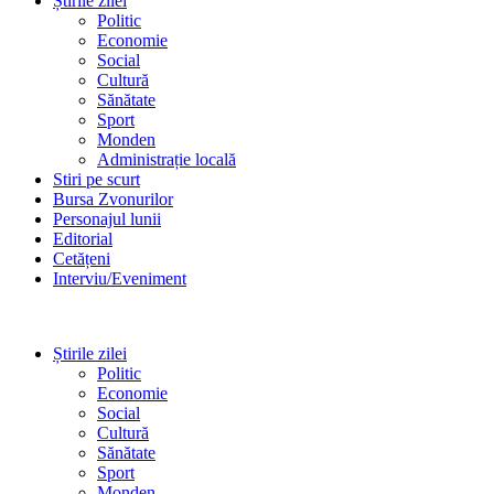
Știrile zilei
Politic
Economie
Social
Cultură
Sănătate
Sport
Monden
Administrație locală
Stiri pe scurt
Bursa Zvonurilor
Personajul lunii
Editorial
Cetățeni
Interviu/Eveniment
Știrile zilei
Politic
Economie
Social
Cultură
Sănătate
Sport
Monden