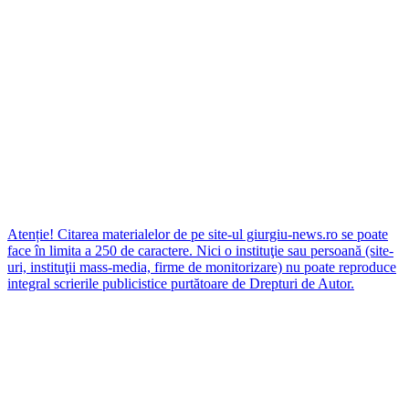
Atenție! Citarea materialelor de pe site-ul giurgiu-news.ro se poate
face în limita a 250 de caractere. Nici o instituţie sau persoană (site-
uri, instituţii mass-media, firme de monitorizare) nu poate reproduce
integral scrierile publicistice purtătoare de Drepturi de Autor.