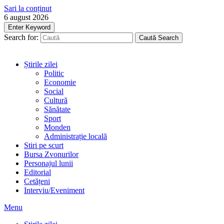
Sari la conținut
6 august 2026
Enter Keyword
Search for:
Caută
Search
Știrile zilei
Politic
Economie
Social
Cultură
Sănătate
Sport
Monden
Administrație locală
Stiri pe scurt
Bursa Zvonurilor
Personajul lunii
Editorial
Cetățeni
Interviu/Eveniment
Menu