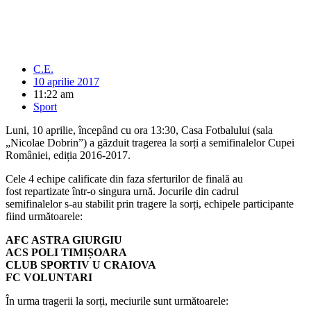
C.E.
10 aprilie 2017
11:22 am
Sport
Luni, 10 aprilie, începând cu ora 13:30, Casa Fotbalului (sala
„Nicolae Dobrin”) a găzduit tragerea la sorți a semifinalelor Cupei
României, ediția 2016-2017.
Cele 4 echipe calificate din faza sferturilor de finală au
fost repartizate într-o singura urnă. Jocurile din cadrul
semifinalelor s-au stabilit prin tragere la sorți, echipele participante
fiind următoarele:
AFC ASTRA GIURGIU
ACS POLI TIMIȘOARA
CLUB SPORTIV U CRAIOVA
FC VOLUNTARI
În urma tragerii la sorți, meciurile sunt următoarele: