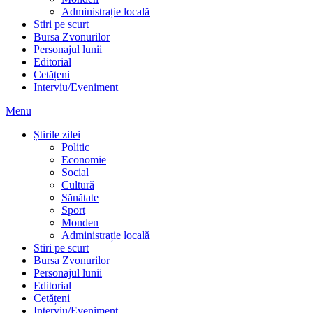
Administrație locală
Stiri pe scurt
Bursa Zvonurilor
Personajul lunii
Editorial
Cetățeni
Interviu/Eveniment
Menu
Știrile zilei
Politic
Economie
Social
Cultură
Sănătate
Sport
Monden
Administrație locală
Stiri pe scurt
Bursa Zvonurilor
Personajul lunii
Editorial
Cetățeni
Interviu/Eveniment