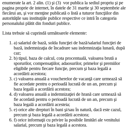
enumerate la art. 2 alin. (1) şi (3) vor publica la sediul propriu şi pe
pagina proprie de internet, în datele de 31 martie şi 30 septembrie ale
fiecărui an, şi vor menţine publicată o listă a tuturor funcţiilor din
autorităţile sau instituţiile publice respective ce intră în categoria
personalului plătit din fonduri publice.
Lista trebuie să cuprindă următoarele elemente:
a) salariul de bază, solda funcţiei de bază/salariul funcţiei de
bază, indemnizaţia de încadrare sau indemnizaţia lunară, după
caz;
b) tipul, baza de calcul, cota procentuală, valoarea brută a
sporurilor, compensaţiilor, adaosurilor, primelor şi premiilor
eligibile pentru fiecare funcţie, precum şi baza legală a
acordării acestora;
c) valoarea anuală a voucherelor de vacanţă care urmează să
fie acordate pentru o perioadă lucrată de un an, precum şi
baza legală a acordării acestora;
d) valoarea anuală a indemnizaţiei de hrană care urmează să
fie acordată pentru o perioadă lucrată de un an, precum şi
baza legală a acordării acesteia;
e) orice alte drepturi în bani şi/sau în natură, dacă este cazul,
precum şi baza legală a acordării acestora;
f) orice informaţii cu privire la posibile limitări ale venitului
salarial, precum şi baza legală a acestora.