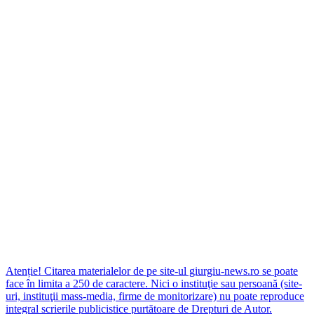
Atenție! Citarea materialelor de pe site-ul giurgiu-news.ro se poate
face în limita a 250 de caractere. Nici o instituţie sau persoană (site-
uri, instituţii mass-media, firme de monitorizare) nu poate reproduce
integral scrierile publicistice purtătoare de Drepturi de Autor.