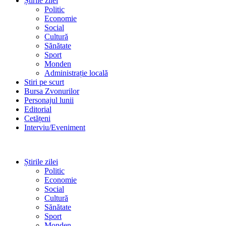
Știrile zilei
Politic
Economie
Social
Cultură
Sănătate
Sport
Monden
Administrație locală
Stiri pe scurt
Bursa Zvonurilor
Personajul lunii
Editorial
Cetățeni
Interviu/Eveniment
Știrile zilei
Politic
Economie
Social
Cultură
Sănătate
Sport
Monden