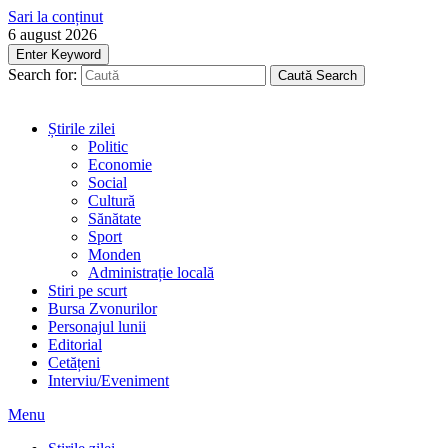
Sari la conținut
6 august 2026
Enter Keyword
Search for:
Caută
Search
Știrile zilei
Politic
Economie
Social
Cultură
Sănătate
Sport
Monden
Administrație locală
Stiri pe scurt
Bursa Zvonurilor
Personajul lunii
Editorial
Cetățeni
Interviu/Eveniment
Menu