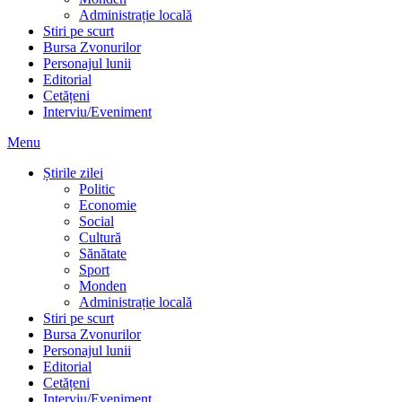
Administrație locală
Stiri pe scurt
Bursa Zvonurilor
Personajul lunii
Editorial
Cetățeni
Interviu/Eveniment
Menu
Știrile zilei
Politic
Economie
Social
Cultură
Sănătate
Sport
Monden
Administrație locală
Stiri pe scurt
Bursa Zvonurilor
Personajul lunii
Editorial
Cetățeni
Interviu/Eveniment