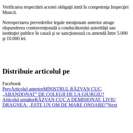
Verificarea respectării acestei obligaţii intră în competenţa Inspecţiei
Muncii.
Nerespectarea prevederilor legale menţionate anterior atrage
răspunderea contravenţională a conducătorului autorităţii sau
instituţiei publice în cauză şi se sancţionează cu amendă între 5.000
şi 10.000 lei.
Distribuie articolul pe
Facebook
Prev
Articolul anterior
MINISTRUL RĂZVAN CUC,
„ABANDONAT” DE COLEGII DE LA GIURGIU?
Articolul următor
RĂZVAN CUC A DEMISIONAT. LIVIU
DRAGNEA: „ESTE UN OM DE MARE ONOARE!”
Next