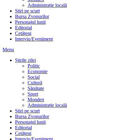
Administrație locală
Stiri pe scurt
Bursa Zvonurilor
Personajul lunii
Editorial
Cetățeni
Interviu/Eveniment
Menu
Știrile zilei
Politic
Economie
Social
Cultură
Sănătate
Sport
Monden
Administrație locală
Stiri pe scurt
Bursa Zvonurilor
Personajul lunii
Editorial
Cetățeni
Interviu/Eveniment