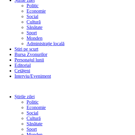
Știrile zilei
Politic
Economie
Social
Cultură
Sănătate
Sport
Monden
Administrație locală
Stiri pe scurt
Bursa Zvonurilor
Personajul lunii
Editorial
Cetățeni
Interviu/Eveniment
Știrile zilei
Politic
Economie
Social
Cultură
Sănătate
Sport
Monden