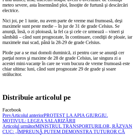
meteo severe, asta însemnând ploi, însoţite de furtună şi descărcări
electrice.
Nici joi, pe 1 iunie, nu avem parte de vreme mai frumoasă, deşi
maximele sunt peste medie – în jur de 31 de grade Celsius. Se
anunţă, însă, o zi ploioasă, la fel ca şi cele ce urmează – vineri şi
sâmbătă – când sunt prognozate, în continuare, condiţii de ploaie, iar
maximele mai scad, până la 28-29 de grade Celsius.
Ploile par a se mai domoli duminică, zi pentru care se anunţă cer
parţial noros şi maxime de 28 de grade Celsius, iar singura zi a
acestei mini-vacanţe în care ne vom bucura de vreme frumoasă este
chiar ultima: luni, când sunt prognozate 29 de grade şi soare
strălucitor.
Distribuie articolul pe
Facebook
Prev
Articolul anterior
PROTEST LA APIA GIURGIU.
MOTIVUL: LEGEA SALARIZĂRII
Articolul următor
MINISTRUL TRANSPORTURILOR, RĂZVAN
CUC: „ÎMPREUNĂ PUTEM DEMONSTRA TUTUROR CĂ