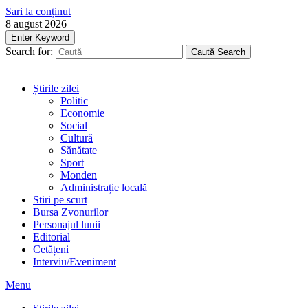
Sari la conținut
8 august 2026
Enter Keyword
Search for:
Caută
Search
Știrile zilei
Politic
Economie
Social
Cultură
Sănătate
Sport
Monden
Administrație locală
Stiri pe scurt
Bursa Zvonurilor
Personajul lunii
Editorial
Cetățeni
Interviu/Eveniment
Menu