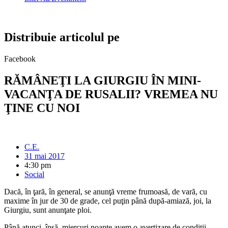
Distribuie articolul pe
Facebook
RĂMÂNEŢI LA GIURGIU ÎN MINI-
VACANŢA DE RUSALII? VREMEA NU
ŢINE CU NOI
C.E.
31 mai 2017
4:30 pm
Social
Dacă, în ţară, în general, se anunţă vreme frumoasă, de vară, cu
maxime în jur de 30 de grade, cel puţin până după-amiază, joi, la
Giurgiu, sunt anunţate ploi.
Până atunci, însă, miercuri noapte avem o avertizare de condiţii