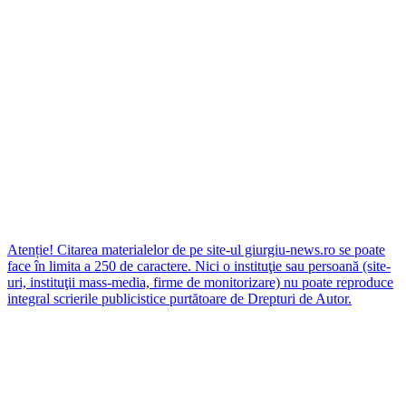
Atenție! Citarea materialelor de pe site-ul giurgiu-news.ro se poate
face în limita a 250 de caractere. Nici o instituţie sau persoană (site-
uri, instituţii mass-media, firme de monitorizare) nu poate reproduce
integral scrierile publicistice purtătoare de Drepturi de Autor.