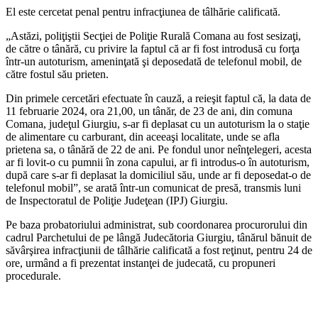
El este cercetat penal pentru infracţiunea de tâlhărie calificată.
„Astăzi, poliţiştii Secţiei de Poliţie Rurală Comana au fost sesizaţi,
de către o tânără, cu privire la faptul că ar fi fost introdusă cu forţa
într-un autoturism, ameninţată şi deposedată de telefonul mobil, de
către fostul său prieten.
Din primele cercetări efectuate în cauză, a reieşit faptul că, la data de
11 februarie 2024, ora 21,00, un tânăr, de 23 de ani, din comuna
Comana, judeţul Giurgiu, s-ar fi deplasat cu un autoturism la o staţie
de alimentare cu carburant, din aceeaşi localitate, unde se afla
prietena sa, o tânără de 22 de ani. Pe fondul unor neînţelegeri, acesta
ar fi lovit-o cu pumnii în zona capului, ar fi introdus-o în autoturism,
după care s-ar fi deplasat la domiciliul său, unde ar fi deposedat-o de
telefonul mobil”, se arată într-un comunicat de presă, transmis luni
de Inspectoratul de Poliţie Judeţean (IPJ) Giurgiu.
Pe baza probatoriului administrat, sub coordonarea procurorului din
cadrul Parchetului de pe lângă Judecătoria Giurgiu, tânărul bănuit de
săvârşirea infracţiunii de tâlhărie calificată a fost reţinut, pentru 24 de
ore, urmând a fi prezentat instanţei de judecată, cu propuneri
procedurale.