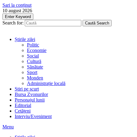
Sari la conținut
10 august 2026
Enter Keyword
Search for:
Caută
Search
Știrile zilei
Politic
Economie
Social
Cultură
Sănătate
Sport
Monden
Administrație locală
Stiri pe scurt
Bursa Zvonurilor
Personajul lunii
Editorial
Cetățeni
Interviu/Eveniment
Menu