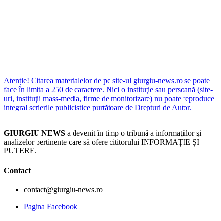
Atenție! Citarea materialelor de pe site-ul giurgiu-news.ro se poate
face în limita a 250 de caractere. Nici o instituţie sau persoană (site-
uri, instituţii mass-media, firme de monitorizare) nu poate reproduce
integral scrierile publicistice purtătoare de Drepturi de Autor.
GIURGIU NEWS
a devenit în timp o tribună a informaţiilor şi
analizelor pertinente care să ofere cititorului INFORMAȚIE ȘI
PUTERE.
Contact
contact@giurgiu-news.ro
Pagina Facebook