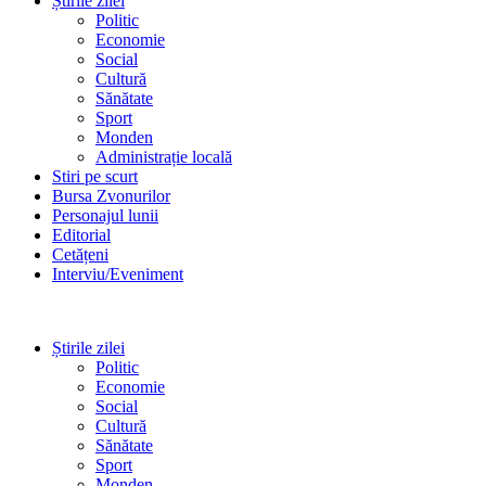
Știrile zilei
Politic
Economie
Social
Cultură
Sănătate
Sport
Monden
Administrație locală
Stiri pe scurt
Bursa Zvonurilor
Personajul lunii
Editorial
Cetățeni
Interviu/Eveniment
Știrile zilei
Politic
Economie
Social
Cultură
Sănătate
Sport
Monden