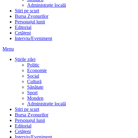
Administrație locală
Stiri pe scurt
Bursa Zvonurilor
Personajul lunii
Editorial
Cetățeni
Interviu/Eveniment
Menu
Știrile zilei
Politic
Economie
Social
Cultură
Sănătate
Sport
Monden
Administrație locală
Stiri pe scurt
Bursa Zvonurilor
Personajul lunii
Editorial
Cetățeni
Interviu/Eveniment