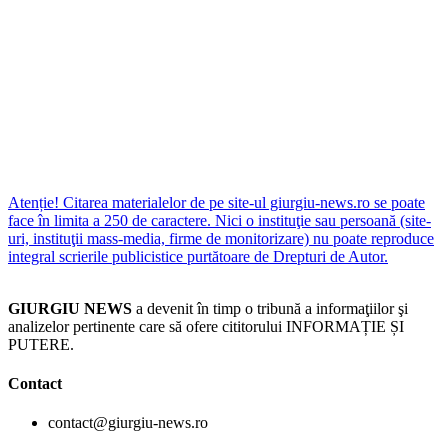
Atenție! Citarea materialelor de pe site-ul giurgiu-news.ro se poate
face în limita a 250 de caractere. Nici o instituţie sau persoană (site-
uri, instituţii mass-media, firme de monitorizare) nu poate reproduce
integral scrierile publicistice purtătoare de Drepturi de Autor.
GIURGIU NEWS
a devenit în timp o tribună a informaţiilor şi
analizelor pertinente care să ofere cititorului INFORMAȚIE ȘI
PUTERE.
Contact
contact@giurgiu-news.ro