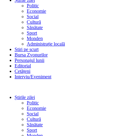
Știrile zilei
Politic
Economie
Social
Cultură
Sănătate
Sport
Monden
Administrație locală
Stiri pe scurt
Bursa Zvonurilor
Personajul lunii
Editorial
Cetățeni
Interviu/Eveniment
Știrile zilei
Politic
Economie
Social
Cultură
Sănătate
Sport
Monden