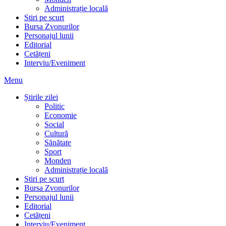
Administrație locală
Stiri pe scurt
Bursa Zvonurilor
Personajul lunii
Editorial
Cetățeni
Interviu/Eveniment
Menu
Știrile zilei
Politic
Economie
Social
Cultură
Sănătate
Sport
Monden
Administrație locală
Stiri pe scurt
Bursa Zvonurilor
Personajul lunii
Editorial
Cetățeni
Interviu/Eveniment