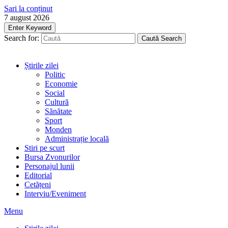
Sari la conținut
7 august 2026
Enter Keyword
Search for:
Caută
Search
Știrile zilei
Politic
Economie
Social
Cultură
Sănătate
Sport
Monden
Administrație locală
Stiri pe scurt
Bursa Zvonurilor
Personajul lunii
Editorial
Cetățeni
Interviu/Eveniment
Menu