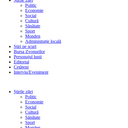
Știrile zilei
Politic
Economie
Social
Cultură
Sănătate
Sport
Monden
Administrație locală
Stiri pe scurt
Bursa Zvonurilor
Personajul lunii
Editorial
Cetățeni
Interviu/Eveniment
Știrile zilei
Politic
Economie
Social
Cultură
Sănătate
Sport
Monden