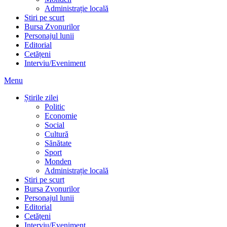
Administrație locală
Stiri pe scurt
Bursa Zvonurilor
Personajul lunii
Editorial
Cetățeni
Interviu/Eveniment
Menu
Știrile zilei
Politic
Economie
Social
Cultură
Sănătate
Sport
Monden
Administrație locală
Stiri pe scurt
Bursa Zvonurilor
Personajul lunii
Editorial
Cetățeni
Interviu/Eveniment