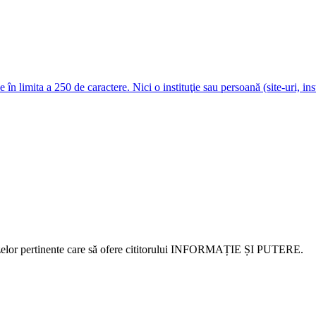
e în limita a 250 de caractere. Nici o instituţie sau persoană (site-uri, i
alizelor pertinente care să ofere cititorului INFORMAȚIE ȘI PUTERE.