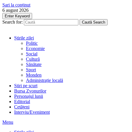
Sari la conținut
6 august 2026
Enter Keyword
Search for:
Caută
Search
Știrile zilei
Politic
Economie
Social
Cultură
Sănătate
Sport
Monden
Administrație locală
Stiri pe scurt
Bursa Zvonurilor
Personajul lunii
Editorial
Cetățeni
Interviu/Eveniment
Menu