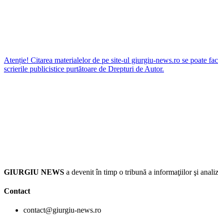
Atenție! Citarea materialelor de pe site-ul giurgiu-news.ro se poate fac
scrierile publicistice purtătoare de Drepturi de Autor.
GIURGIU NEWS
a devenit în timp o tribună a informaţiilor şi an
Contact
contact@giurgiu-news.ro