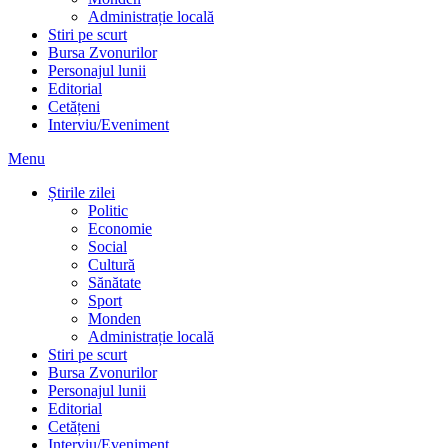
Administrație locală
Stiri pe scurt
Bursa Zvonurilor
Personajul lunii
Editorial
Cetățeni
Interviu/Eveniment
Menu
Știrile zilei
Politic
Economie
Social
Cultură
Sănătate
Sport
Monden
Administrație locală
Stiri pe scurt
Bursa Zvonurilor
Personajul lunii
Editorial
Cetățeni
Interviu/Eveniment