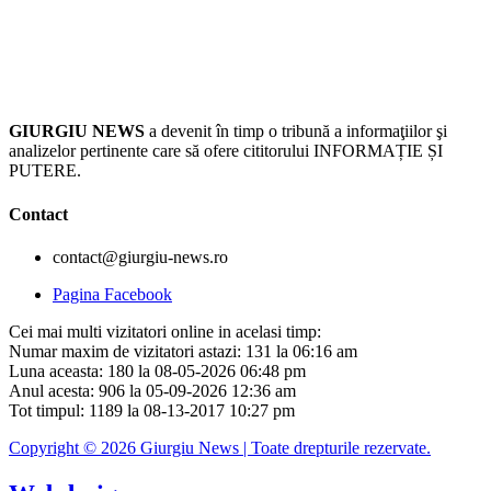
GIURGIU NEWS
a devenit în timp o tribună a informaţiilor şi
analizelor pertinente care să ofere cititorului INFORMAȚIE ȘI
PUTERE.
Contact
contact@giurgiu-news.ro
Pagina Facebook
Cei mai multi vizitatori online in acelasi timp:
Numar maxim de vizitatori astazi: 131 la 06:16 am
Luna aceasta: 180 la 08-05-2026 06:48 pm
Anul acesta: 906 la 05-09-2026 12:36 am
Tot timpul: 1189 la 08-13-2017 10:27 pm
Copyright © 2026 Giurgiu News | Toate drepturile rezervate.