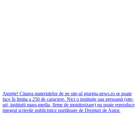
Atenție! Citarea materialelor de pe site-ul giurgiu-news.ro se poate
face în limita a 250 de caractere. Nici o instituţie sau persoană (site-
uri, instituţii mass-media, firme de monitorizare) nu poate reproduce
integral scrierile publicistice purtătoare de Drepturi de Autor.