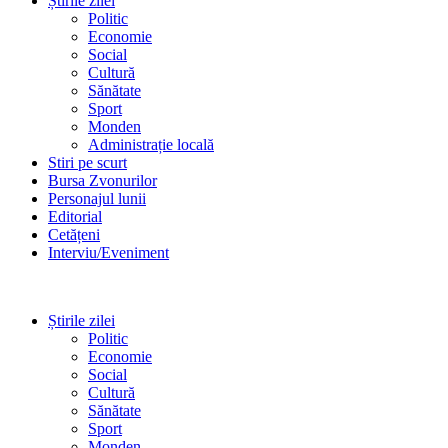
Știrile zilei
Politic
Economie
Social
Cultură
Sănătate
Sport
Monden
Administrație locală
Stiri pe scurt
Bursa Zvonurilor
Personajul lunii
Editorial
Cetățeni
Interviu/Eveniment
Știrile zilei
Politic
Economie
Social
Cultură
Sănătate
Sport
Monden