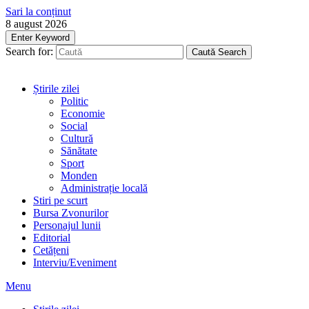
Sari la conținut
8 august 2026
Enter Keyword
Search for:
Caută
Search
Știrile zilei
Politic
Economie
Social
Cultură
Sănătate
Sport
Monden
Administrație locală
Stiri pe scurt
Bursa Zvonurilor
Personajul lunii
Editorial
Cetățeni
Interviu/Eveniment
Menu