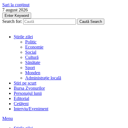
Sari la conținut
7 august 2026
Enter Keyword
Search for:
Caută
Search
Știrile zilei
Politic
Economie
Social
Cultură
Sănătate
Sport
Monden
Administrație locală
Stiri pe scurt
Bursa Zvonurilor
Personajul lunii
Editorial
Cetățeni
Interviu/Eveniment
Menu