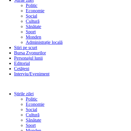
Știrile zilei
Politic
Economie
Social
Cultură
Sănătate
Sport
Monden
Administrație locală
Stiri pe scurt
Bursa Zvonurilor
Personajul lunii
Editorial
Cetățeni
Interviu/Eveniment
Știrile zilei
Politic
Economie
Social
Cultură
Sănătate
Sport
Monden