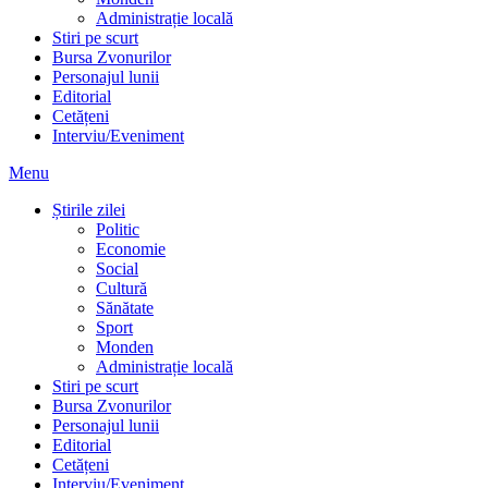
Administrație locală
Stiri pe scurt
Bursa Zvonurilor
Personajul lunii
Editorial
Cetățeni
Interviu/Eveniment
Menu
Știrile zilei
Politic
Economie
Social
Cultură
Sănătate
Sport
Monden
Administrație locală
Stiri pe scurt
Bursa Zvonurilor
Personajul lunii
Editorial
Cetățeni
Interviu/Eveniment