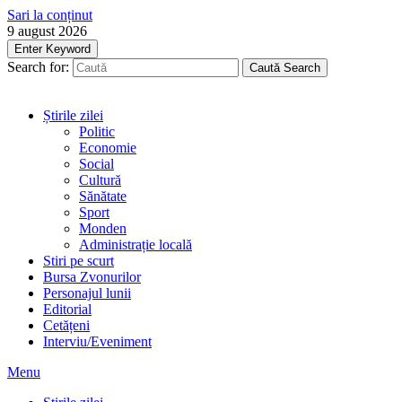
Sari la conținut
9 august 2026
Enter Keyword
Search for:
Caută
Search
Știrile zilei
Politic
Economie
Social
Cultură
Sănătate
Sport
Monden
Administrație locală
Stiri pe scurt
Bursa Zvonurilor
Personajul lunii
Editorial
Cetățeni
Interviu/Eveniment
Menu