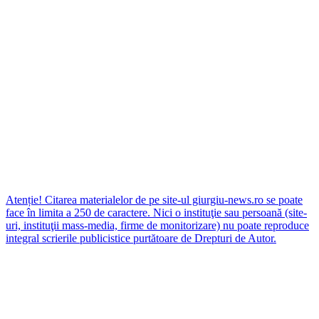
Atenție! Citarea materialelor de pe site-ul giurgiu-news.ro se poate
face în limita a 250 de caractere. Nici o instituţie sau persoană (site-
uri, instituţii mass-media, firme de monitorizare) nu poate reproduce
integral scrierile publicistice purtătoare de Drepturi de Autor.