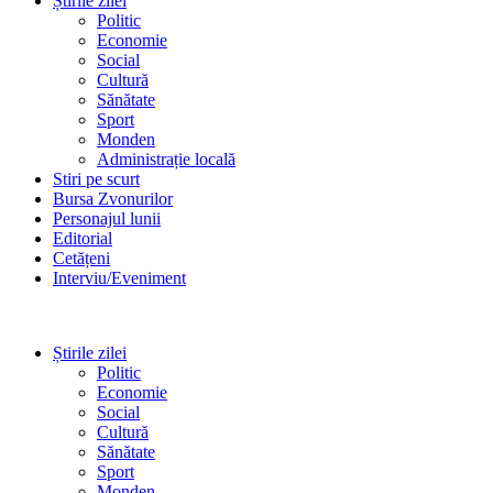
Știrile zilei
Politic
Economie
Social
Cultură
Sănătate
Sport
Monden
Administrație locală
Stiri pe scurt
Bursa Zvonurilor
Personajul lunii
Editorial
Cetățeni
Interviu/Eveniment
Știrile zilei
Politic
Economie
Social
Cultură
Sănătate
Sport
Monden