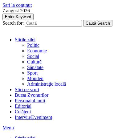
Sari la conținut
7 august 2026
Enter Keyword
Search for:
Caută
Search
Știrile zilei
Politic
Economie
Social
Cultură
Sănătate
Sport
Monden
Administrație locală
Stiri pe scurt
Bursa Zvonurilor
Personajul lunii
Editorial
Cetățeni
Interviu/Eveniment
Menu