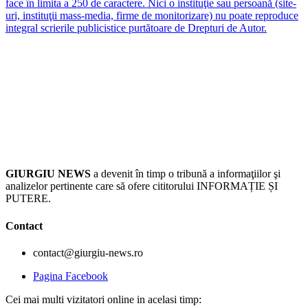
face în limita a 250 de caractere. Nici o instituţie sau persoană (site-
uri, instituţii mass-media, firme de monitorizare) nu poate reproduce
integral scrierile publicistice purtătoare de Drepturi de Autor.
GIURGIU NEWS
a devenit în timp o tribună a informaţiilor şi
analizelor pertinente care să ofere cititorului INFORMAȚIE ȘI
PUTERE.
Contact
contact@giurgiu-news.ro
Pagina Facebook
Cei mai multi vizitatori online in acelasi timp: