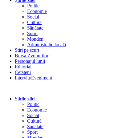
Știrile zilei
Politic
Economie
Social
Cultură
Sănătate
Sport
Monden
Administrație locală
Stiri pe scurt
Bursa Zvonurilor
Personajul lunii
Editorial
Cetățeni
Interviu/Eveniment
Știrile zilei
Politic
Economie
Social
Cultură
Sănătate
Sport
Monden