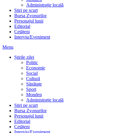
Administrație locală
Stiri pe scurt
Bursa Zvonurilor
Personajul lunii
Editorial
Cetățeni
Interviu/Eveniment
Menu
Știrile zilei
Politic
Economie
Social
Cultură
Sănătate
Sport
Monden
Administrație locală
Stiri pe scurt
Bursa Zvonurilor
Personajul lunii
Editorial
Cetățeni
Interviu/Eveniment