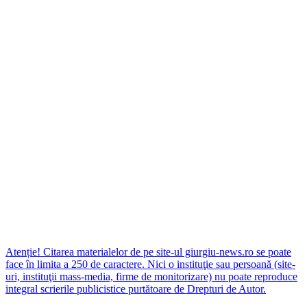
Atenție! Citarea materialelor de pe site-ul giurgiu-news.ro se poate
face în limita a 250 de caractere. Nici o instituţie sau persoană (site-
uri, instituţii mass-media, firme de monitorizare) nu poate reproduce
integral scrierile publicistice purtătoare de Drepturi de Autor.