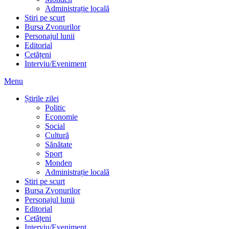
Administrație locală
Stiri pe scurt
Bursa Zvonurilor
Personajul lunii
Editorial
Cetățeni
Interviu/Eveniment
Menu
Știrile zilei
Politic
Economie
Social
Cultură
Sănătate
Sport
Monden
Administrație locală
Stiri pe scurt
Bursa Zvonurilor
Personajul lunii
Editorial
Cetățeni
Interviu/Eveniment