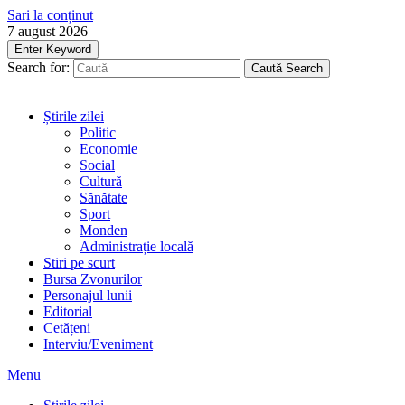
Sari la conținut
7 august 2026
Enter Keyword
Search for:
Caută
Search
Știrile zilei
Politic
Economie
Social
Cultură
Sănătate
Sport
Monden
Administrație locală
Stiri pe scurt
Bursa Zvonurilor
Personajul lunii
Editorial
Cetățeni
Interviu/Eveniment
Menu