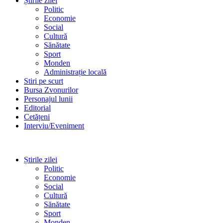
Știrile zilei
Politic
Economie
Social
Cultură
Sănătate
Sport
Monden
Administrație locală
Stiri pe scurt
Bursa Zvonurilor
Personajul lunii
Editorial
Cetățeni
Interviu/Eveniment
Știrile zilei
Politic
Economie
Social
Cultură
Sănătate
Sport
Monden