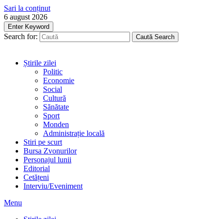
Sari la conținut
6 august 2026
Enter Keyword
Search for:
Caută
Search
Știrile zilei
Politic
Economie
Social
Cultură
Sănătate
Sport
Monden
Administrație locală
Stiri pe scurt
Bursa Zvonurilor
Personajul lunii
Editorial
Cetățeni
Interviu/Eveniment
Menu