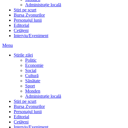
Administrație locală
Stiri pe scurt
Bursa Zvonurilor
Personajul lunii
Editorial
Cetățeni
Interviu/Eveniment
Menu
Știrile zilei
Politic
Economie
Social
Cultură
Sănătate
Sport
Monden
Administrație locală
Stiri pe scurt
Bursa Zvonurilor
Personajul lunii
Editorial
Cetățeni
Interviu/Eveniment