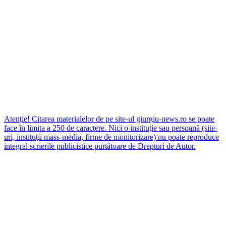
Atenție! Citarea materialelor de pe site-ul giurgiu-news.ro se poate
face în limita a 250 de caractere. Nici o instituţie sau persoană (site-
uri, instituţii mass-media, firme de monitorizare) nu poate reproduce
integral scrierile publicistice purtătoare de Drepturi de Autor.