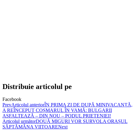
Distribuie articolul pe
Facebook
Prev
Articolul anterior
ÎN PRIMA ZI DE DUPĂ MINIVACANȚĂ,
A REÎNCEPUT COȘMARUL ÎN VAMĂ: BULGARII
ASFALTEAZĂ – DIN NOU – PODUL PRIETENIEI!
Articolul următor
DOUĂ MIGURI VOR SURVOLA ORAȘUL
SĂPTĂMÂNA VIITOARE
Next