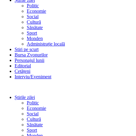
Știrile zilei
Politic
Economie
Social
Cultură
Sănătate
Sport
Monden
Administrație locală
Stiri pe scurt
Bursa Zvonurilor
Personajul lunii
Editorial
Cetățeni
Interviu/Eveniment
Știrile zilei
Politic
Economie
Social
Cultură
Sănătate
Sport
Monden