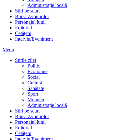
Administrație locală
Stiri pe scurt
Bursa Zvonurilor
Personajul lunii
Editorial
Cetățeni
Interviu/Eveniment
Menu
Știrile zilei
Politic
Economie
Social
Cultură
Sănătate
Sport
Monden
Administrație locală
Stiri pe scurt
Bursa Zvonurilor
Personajul lunii
Editorial
Cetățeni
Interviu/Eveniment