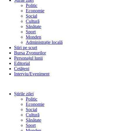
Știrile zilei
Politic
Economie
Social
Cultură
Sănătate
Sport
Monden
Administrație locală
Stiri pe scurt
Bursa Zvonurilor
Personajul lunii
Editorial
Cetățeni
Interviu/Eveniment
Știrile zilei
Politic
Economie
Social
Cultură
Sănătate
Sport
Monden