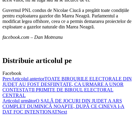
Guvernul PNL condus de Nicolae Ciucă a pregătit toate condițiile
pentru exploatarea gazelor din Marea Neagră. Parlamentul a
modificat legea offshore, ceea ce a permis demararea proiectelor de
exploatare a gazelor naturale din Marea Neagră.
facebook.com – Dan Motreanu
Distribuie articolul pe
Facebook
Prev
Articolul anterior
TOATE BIROURILE ELECTORALE DIN
JUDEȚ AU FOST DESFIINȚATE, CA URMARE A UNOR
CONTESTAȚII PRIMITE DE BIROUL ELECTORAL
CENTRAL
Articolul următor
O SALĂ DE JOCURI DIN JUDEȚ A ARS
COMPLET DUMINICĂ NOAPTE, DUPĂ CE CINEVA I-A
DAT FOC INTENȚIONAT
Next