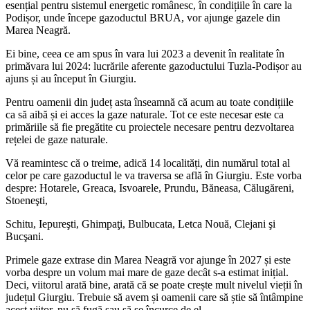
esențial pentru sistemul energetic românesc, în condițiile în care la
Podișor, unde începe gazoductul BRUA, vor ajunge gazele din
Marea Neagră.
Ei bine, ceea ce am spus în vara lui 2023 a devenit în realitate în
primăvara lui 2024: lucrările aferente gazoductului Tuzla-Podișor au
ajuns și au început în Giurgiu.
Pentru oamenii din județ asta înseamnă că acum au toate condițiile
ca să aibă și ei acces la gaze naturale. Tot ce este necesar este ca
primăriile să fie pregătite cu proiectele necesare pentru dezvoltarea
rețelei de gaze naturale.
Vă reamintesc că o treime, adică 14 localități, din numărul total al
celor pe care gazoductul le va traversa se află în Giurgiu. Este vorba
despre: Hotarele, Greaca, Isvoarele, Prundu, Băneasa, Călugăreni,
Stoeneşti,
Schitu, Iepureşti, Ghimpaţi, Bulbucata, Letca Nouă, Clejani şi
Bucşani.
Primele gaze extrase din Marea Neagră vor ajunge în 2027 și este
vorba despre un volum mai mare de gaze decât s-a estimat inițial.
Deci, viitorul arată bine, arată că se poate crește mult nivelul vieții în
județul Giurgiu. Trebuie să avem și oamenii care să știe să întâmpine
acest viitor, nu să fugă sau să se încurce de el.