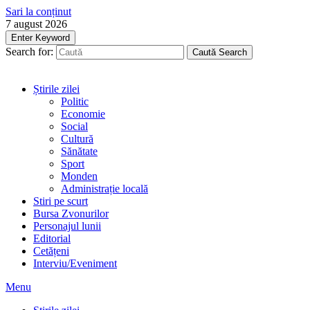
Sari la conținut
7 august 2026
Enter Keyword
Search for:
Caută
Search
Știrile zilei
Politic
Economie
Social
Cultură
Sănătate
Sport
Monden
Administrație locală
Stiri pe scurt
Bursa Zvonurilor
Personajul lunii
Editorial
Cetățeni
Interviu/Eveniment
Menu