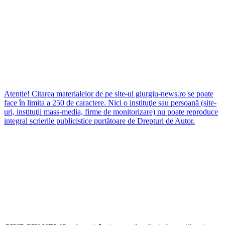
Atenție! Citarea materialelor de pe site-ul giurgiu-news.ro se poate
face în limita a 250 de caractere. Nici o instituţie sau persoană (site-
uri, instituţii mass-media, firme de monitorizare) nu poate reproduce
integral scrierile publicistice purtătoare de Drepturi de Autor.