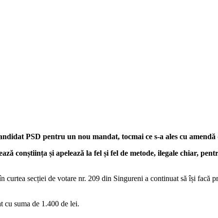
candidat PSD pentru un nou mandat, tocmai ce s-a ales cu amendă di
ă conștiința și apelează la fel și fel de metode, ilegale chiar, pent
 în curtea secției de votare nr. 209 din Singureni a continuat să își fac
t cu suma de 1.400 de lei.