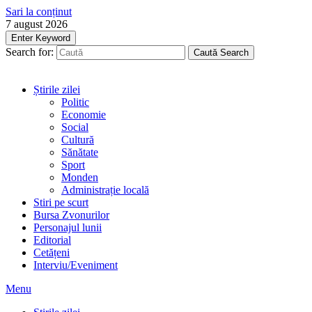
Sari la conținut
7 august 2026
Enter Keyword
Search for:
Caută
Search
Știrile zilei
Politic
Economie
Social
Cultură
Sănătate
Sport
Monden
Administrație locală
Stiri pe scurt
Bursa Zvonurilor
Personajul lunii
Editorial
Cetățeni
Interviu/Eveniment
Menu