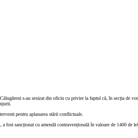
ă Călugăreni s-au sesizat din oficiu cu privire la faptul că, în secția de vo
njurii.
tervenit pentru aplanarea stării conflictuale.
i, a fost sancționat cu amendă contravențională în valoare de 1400 de le