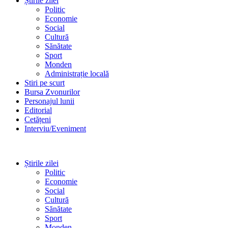
Știrile zilei
Politic
Economie
Social
Cultură
Sănătate
Sport
Monden
Administrație locală
Stiri pe scurt
Bursa Zvonurilor
Personajul lunii
Editorial
Cetățeni
Interviu/Eveniment
Știrile zilei
Politic
Economie
Social
Cultură
Sănătate
Sport
Monden