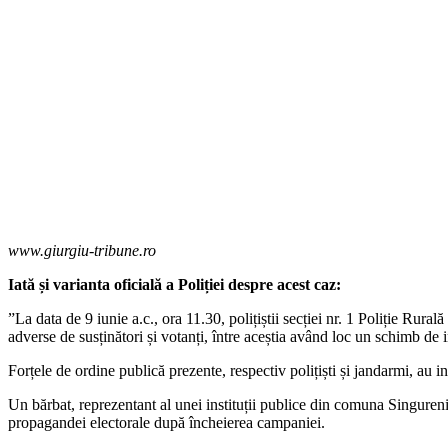
www.giurgiu-tribune.ro
Iată și varianta oficială a Poliției despre acest caz:
”La data de 9 iunie a.c., ora 11.30, polițiștii secției nr. 1 Poliție Rural
adverse de susținători și votanți, între aceștia având loc un schimb de i
Forțele de ordine publică prezente, respectiv polițiști și jandarmi, au in
Un bărbat, reprezentant al unei instituții publice din comuna Singuren
propagandei electorale după încheierea campaniei.