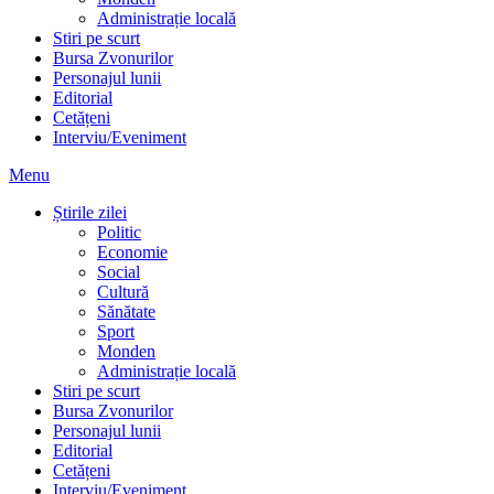
Administrație locală
Stiri pe scurt
Bursa Zvonurilor
Personajul lunii
Editorial
Cetățeni
Interviu/Eveniment
Menu
Știrile zilei
Politic
Economie
Social
Cultură
Sănătate
Sport
Monden
Administrație locală
Stiri pe scurt
Bursa Zvonurilor
Personajul lunii
Editorial
Cetățeni
Interviu/Eveniment