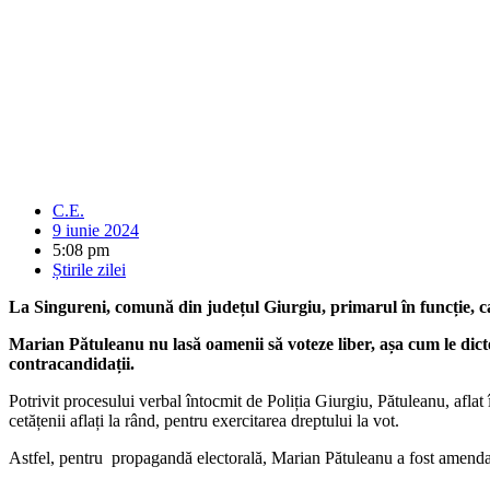
C.E.
9 iunie 2024
5:08 pm
Știrile zilei
La Singureni, comună din județul Giurgiu, primarul în funcție, 
Marian Pătuleanu nu lasă oamenii să voteze liber, așa cum le dicteaz
contracandidații.
Potrivit procesului verbal întocmit de Poliția Giurgiu, Pătuleanu, aflat
cetățenii aflați la rând, pentru exercitarea dreptului la vot.
Astfel, pentru propagandă electorală, Marian Pătuleanu a fost amenda