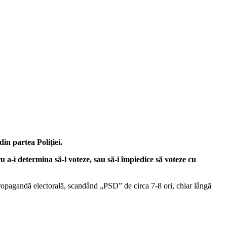
n partea Poliției.
ru a-i determina să-l voteze, sau să-i împiedice să voteze cu
ă propagandă electorală, scandând „PSD” de circa 7-8 ori, chiar lângă