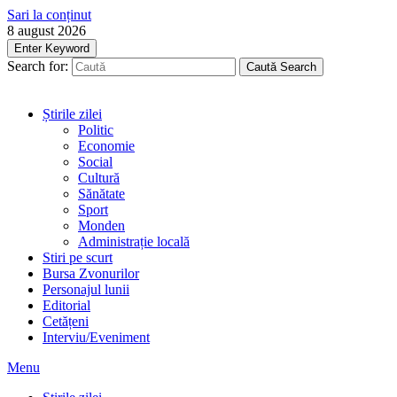
Sari la conținut
8 august 2026
Enter Keyword
Search for:
Caută
Search
Știrile zilei
Politic
Economie
Social
Cultură
Sănătate
Sport
Monden
Administrație locală
Stiri pe scurt
Bursa Zvonurilor
Personajul lunii
Editorial
Cetățeni
Interviu/Eveniment
Menu