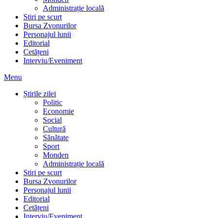
Administrație locală
Stiri pe scurt
Bursa Zvonurilor
Personajul lunii
Editorial
Cetățeni
Interviu/Eveniment
Menu
Știrile zilei
Politic
Economie
Social
Cultură
Sănătate
Sport
Monden
Administrație locală
Stiri pe scurt
Bursa Zvonurilor
Personajul lunii
Editorial
Cetățeni
Interviu/Eveniment