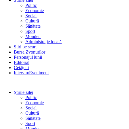
Știrile zilei
Politic
Economie
Social
Cultură
Sănătate
Sport
Monden
Administrație locală
Stiri pe scurt
Bursa Zvonurilor
Personajul lunii
Editorial
Cetățeni
Interviu/Eveniment
Știrile zilei
Politic
Economie
Social
Cultură
Sănătate
Sport
Monden